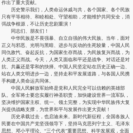
作出了重大贡献。
历史警示我们，人类命运休戚与共，各个国家、各个民族
只有平等相待、和睦相处、守望相助，才能维护共同安全，消
弭战争根源，不让历史悲剧重演！
同志们、朋友们！
中华民族是不畏强暴、自立自强的伟大民族。当年，面对
正义与邪恶、光明与黑暗、进步与反动的生死较量，中国人民
同仇敌忾、奋起反抗，为国家生存而战，为民族复兴而战，为
人类正义而战。今天，人类又面临和平还是战争、对话还是对
抗、共赢还是零和的抉择。中国人民坚定站在历史正确一边、
站在人类文明进步一边，坚持走和平发展道路，与各国人民携
手构建人类命运共同体。
中国人民解放军始终是党和人民完全可以信赖的英雄部
队。全军将士要忠实履行神圣职责，加快建设世界一流军队，
坚决维护国家主权、统一、领土完整，为实现中华民族伟大复
兴提供战略支撑，为世界和平与发展作出更大贡献！
历史承载过去，也启迪未来。新时代新征程，全国各族人
民要在中国共产党坚强领导下，坚持马克思列宁主义、毛泽东
思想、邓小平理论、“三个代表”重要思想、科学发展观，全面