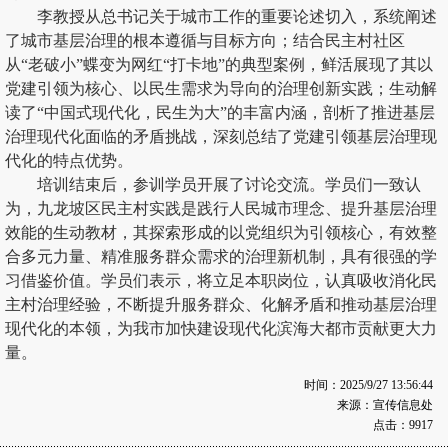
李教授从总书记关于城市工作的重要论述切入，系统阐述
了城市基层治理的根本遵循与目标方向；结合民主村社区
从“老破小”蝶变为网红“打卡地”的典型案例，鲜活展现了其以
党建引领为核心、以民生需求为导向的治理创新实践；生动解
读了“中国式现代化，民生为大”的丰富内涵，剖析了推进基层
治理现代化面临的矛盾挑战，深刻总结了党建引领基层治理现
代化的特点优势。
培训结束后，参训学员开展了讨论交流。学员们一致认
为，九龙坡区民主村实践是践行人民城市理念、提升基层治理
效能的生动教材，其探索形成的以党组织为引领核心，有效整
合多元力量、精准服务群众需求的治理新机制，具有很强的学
习借鉴价值。学员们表示，将立足本职岗位，认真吸收消化民
主村治理经验，不断提升服务群众、化解矛盾和推动基层治理
现代化的本领，为我市加快建设现代化滨海大都市贡献更大力
量。
时间：2025/9/27 13:56:44
来源：宣传信息处
点击：9917